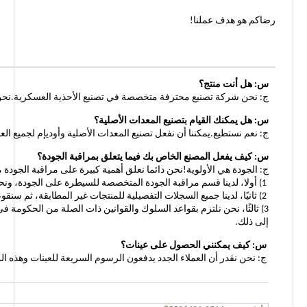
رضاكم هو هدف عملنا!
س: هل أنت منتج؟
ج: نحن شركة تصنيع محترفة متخصصة في تصنيع الأحذية العسكرية.نحن تو
س: هل يمكنك القيام بتصنيع المعدات الأصلية؟
ج: نعم نستطيع.يمكننا أن نفعل تصنيع المعدات الأصلية وأوديإم لجميع العملاء مع الأعمال 
س: كيف يفعل المصنع الخاص بك فيما يتعلق بمراقبة الجودة؟
ج: الجودة هي الأولوية!نحن دائما نعلق أهمية كبيرة على مراقبة الجودة من
1) أولا، لدينا قسم مراقبة الجودة المتخصصة للسيطرة على الجودة، ونحن نقبل أيضا الحكومة الرسمية الثالثة التي تقوم بفحص الشحنات قبل تسليمها.
2) ثانيًا، لدينا جميع السجلات التفصيلية للمنتجات غير المطابقة، ثم سنقوم بإعدادها ملخص وفقا لهذه السجلات، وتجنب حدوث ذلك مرة أخرى.
3) ثالثًا، نحن نلتزم بقواعد السلوك والقوانين ذات الصلة من الحكومة
إلى ذلك.
س: كيف يمكنني الحصول على عينات؟
ج: نحن نقدر أن العملاء الجدد يدفعون الرسوم السريعة للعينات وهذه 