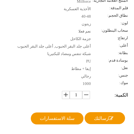
المنتج العلامة التجارية:
Milforce
قلم المدقة:
الأحذية العسكرية
نطاق الحجم:
40-48
لون:
زيتون
سحاب البنطلون:
نعم فعلا
ارتفاع:
جزمة الكاحل
أعلى:
أعلى جلد البقر الحبوب, أعلى جلد البقر الحبوب
بطانة:
شبكة تنفس ومضاد للبكتيريا
بوسادة قدم:
PU
نعل:
إيفا + مطاط
جنس:
رجالي
موك:
1000
الكمية:
رسالتك
سلة الاستفسارات