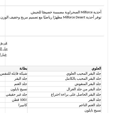
أحذية Milforce الصحراوية مصممة خصيصًا للجيش.
توفر أحذية Milforce Desert مظهرًا رياضيًا مع تصميم مريح وخفيف الوزن.
فريق 
حل ال
خيارا
العلوي
بطانة
جلد البقر المحبب العلوي
شبكة قابلة للتنفس
جلد البقر المحبب بالكامل
جلد البقر
جلد البقر المنقوش
جلد الغنم
جلد البقر من جلد الغزال
نسيج نايلون
جلد البقر الحاصل على براءة اختراع
جلد غير حقيقي
جلد البقر
100٪ قطن
جلد الغنم الناعم
كانبيرا
نسيج نايلون