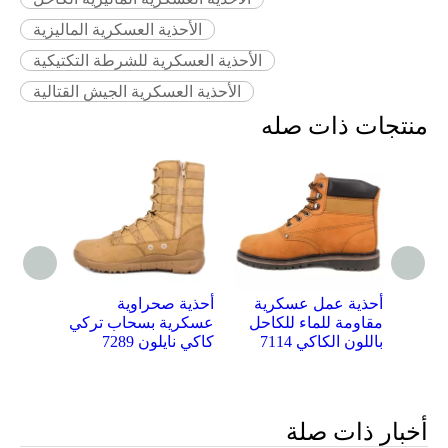
الأحذية العسكرية الماليزية
الأحذية العسكرية للشرطة التكتيكية
الأحذية العسكرية الجيش القتالية
منتجات ذات صله
المملكة العربية
أحذية عمل عسكرية
أحذية ص
مة
السعودية أستراليا
مقاومة للماء للكاحل
عسكرية
7
مقاوم للماء المشي
باللون الكاكي 7114
كاكي نايل
لمسافات طويلة نظام
BOA أحذية الصحراء
العسكرية 7288
أخبار ذات صلة