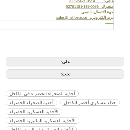
هاتف: 0514-85596421
متحرك: 0086-138-52701151
جهة الاتصال: نانسي
بريد إلكتروني: sales@milforce.cn
على:
تحت:
أحذية الصحراء الخضراء في الكاحل
حذاء عسكري أخضر للكاحل
أحذية الصحراء الخضراء
الأحذية العسكرية الخضراء
الأحذية العسكرية الماليزية الخضراء
الأحذية العسكرية الماليزية الكاحل