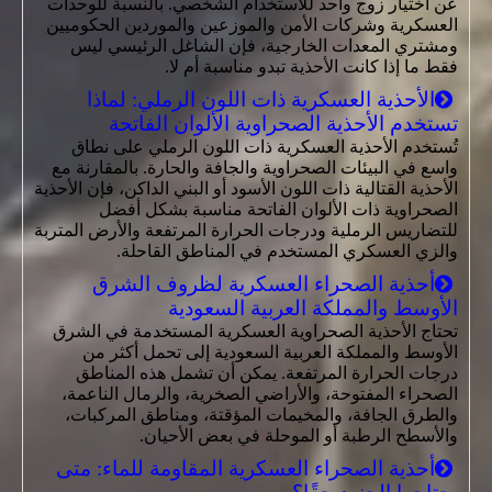
عن اختيار زوج واحد للاستخدام الشخصي. بالنسبة للوحدات
العسكرية وشركات الأمن والموزعين والموردين الحكوميين
ومشتري المعدات الخارجية، فإن الشاغل الرئيسي ليس
فقط ما إذا كانت الأحذية تبدو مناسبة أم لا.
الأحذية العسكرية ذات اللون الرملي: لماذا
تستخدم الأحذية الصحراوية الألوان الفاتحة
تُستخدم الأحذية العسكرية ذات اللون الرملي على نطاق
واسع في البيئات الصحراوية والجافة والحارة. بالمقارنة مع
الأحذية القتالية ذات اللون الأسود أو البني الداكن، فإن الأحذية
الصحراوية ذات الألوان الفاتحة مناسبة بشكل أفضل
للتضاريس الرملية ودرجات الحرارة المرتفعة والأرض المتربة
والزي العسكري المستخدم في المناطق القاحلة.
أحذية الصحراء العسكرية لظروف الشرق
الأوسط والمملكة العربية السعودية
تحتاج الأحذية الصحراوية العسكرية المستخدمة في الشرق
الأوسط والمملكة العربية السعودية إلى تحمل أكثر من
درجات الحرارة المرتفعة. يمكن أن تشمل هذه المناطق
الصحراء المفتوحة، والأراضي الصخرية، والرمال الناعمة،
والطرق الجافة، والمخيمات المؤقتة، ومناطق المركبات،
والأسطح الرطبة أو الموحلة في بعض الأحيان.
أحذية الصحراء العسكرية المقاومة للماء: متى