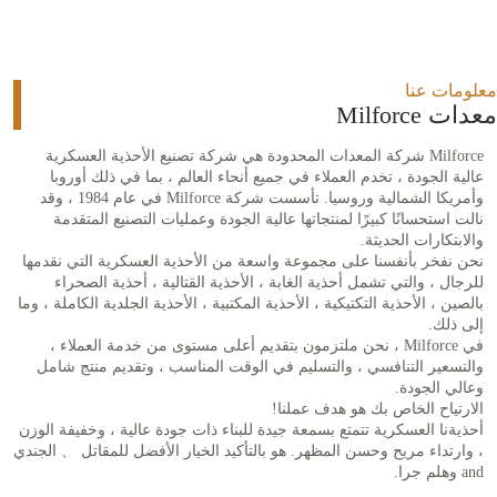
معلومات عنا
معدات Milforce
Milforce شركة المعدات المحدودة هي شركة تصنيع الأحذية العسكرية
عالية الجودة ، تخدم العملاء في جميع أنحاء العالم ، بما في ذلك أوروبا
وأمريكا الشمالية وروسيا. تأسست شركة Milforce في عام 1984 ، وقد
نالت استحسانًا كبيرًا لمنتجاتها عالية الجودة وعمليات التصنيع المتقدمة
والابتكارات الحديثة.
نحن نفخر بأنفسنا على مجموعة واسعة من الأحذية العسكرية التي نقدمها
للرجال ، والتي تشمل أحذية الغابة ، الأحذية القتالية ، أحذية الصحراء
بالصين ، الأحذية التكتيكية ، الأحذية المكتبية ، الأحذية الجلدية الكاملة ، وما
إلى ذلك.
في Milforce ، نحن ملتزمون بتقديم أعلى مستوى من خدمة العملاء ،
والتسعير التنافسي ، والتسليم في الوقت المناسب ، وتقديم منتج شامل
وعالي الجودة.
الارتياح الخاص بك هو هدف عملنا!
أحذيةنا العسكرية تتمتع بسمعة جيدة للبناء ذات جودة عالية ، وخفيفة الوزن
، وارتداء مريح وحسن المظهر. هو بالتأكيد الخيار الأفضل للمقاتل 、 الجندي
and وهلم جرا.