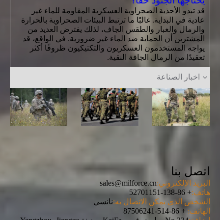
يحتاجها الجنود حقًا؟
قد تبدو الأحذية الصحراوية العسكرية المقاومة للماء غير
عادية في البداية. غالبًا ما ترتبط البيئات الصحراوية بالحرارة
والرمال والغبار والطقس الجاف، لذلك يفترض العديد من
المشترين أن الحماية ضد الماء غير ضرورية. في الواقع، قد
يواجه المستخدمون العسكريون والتكتيكيون ظروفًا أكثر
تعقيدًا من الرمال الجافة النقية.
اخبار الصناعة
اتصل بنا
البريد الإلكتروني:
sales@milforce.cn
هاتف:
+ 86-138-52701151
الشخص الذي يمكن الاتصال به:
نانسي
الهاتف:
+ 86-514-87506241