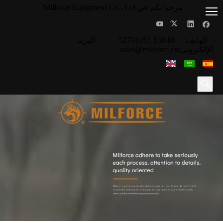
مرحبا بكم في Milforce Equipment Co.، Ltd!
الهاتف: + 86-138-52701151 البريد
الإلكتروني:
sales@milforce.cn
/
/