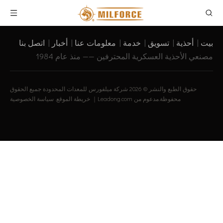
بيت
|
أحذية
|
تسويق
|
خدمة
|
معلومات عنا
|
أخبار
|
اتصل بنا
مصنعي الأحذية العسكرية المحترفين —— منذ عام 1984
حقوق الطبع والنشر ©
2026
شركة ميلفورس للمعدات المحدودة جميع الحقوق
محفوظة.مدعوم من
Leadong.com
｜
خريطة الموقع
.
سياسة الخصوصية