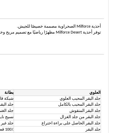
أحذية Milforce الصحراوية مصممة خصيصًا للجيش.
توفر أحذية Milforce Desert مظهرًا رياضيًا مع تصميم مريح وخفيف الوزن.
العلوي
بطانة
جلد البقر المحبب العلوي
شبكة قاب
جلد البقر المحبب بالكامل
جلد البق
جلد البقر المنقوش
جلد الغن
جلد البقر من جلد الغزال
نسيج ناي
جلد البقر الحاصل على براءة اختراع
جلد غير
جلد البقر
100٪ قطن