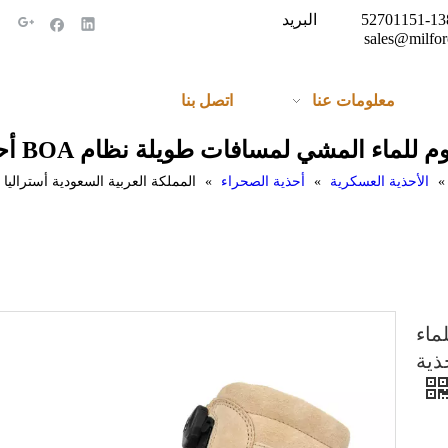
الهاتف: + 86-138-52701151 البريد
sales@milfor
معلومات عنا
اتصل بنا
 لمسافات طويلة نظام BOA أحذية الصحراء العسكرية 7288
»
الأحذية العسكرية
»
أحذية الصحراء
»
ماء
 طويلة نظام BOA أحذية