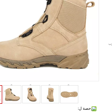
وب
حصة ل: