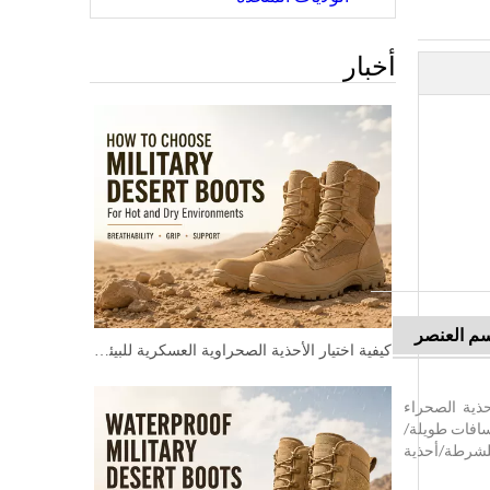
أخبار
م العنصر
كيفية اختيار الأحذية الصحراوية العسكرية للبيئات الحارة والجافة
ة السعودية/أحذية الصحراء
سافات طويلة/
للشرطة/أحذية