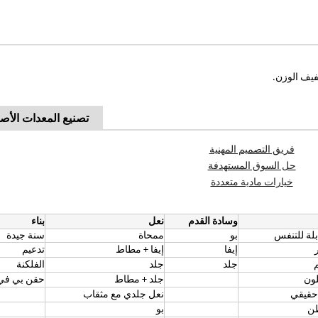
تصنيع المعدات الأصل
فريق التصميم المهنية
حل السوق المستهدفة
خيارات مادية متعددة
وسادة القدم
نعل
بناء
لة للتنفس
بو
ممحاة
سنة جيدة
ر
إيفا
إيفا + مطاط
تدعيم
م
جلد
جلد
الفلكنة
لون
جلد + مطاط
حقن بي ف
 حقيقي
نعل جلدي مع مثقاب
بو