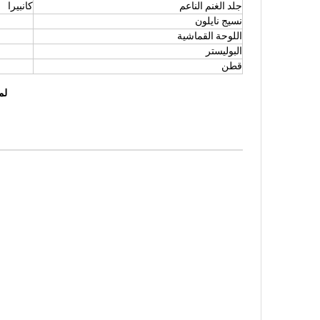
جلد الغنم الناعم
كانبيرا
نسيج نايلون
اللوحة القماشية
البوليستر
قطن
لم