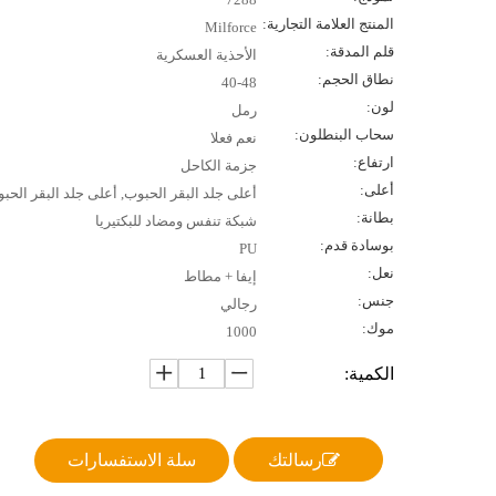
المنتج العلامة التجارية:
Milforce
قلم المدقة:
الأحذية العسكرية
نطاق الحجم:
40-48
لون:
رمل
سحاب البنطلون:
نعم فعلا
ارتفاع:
جزمة الكاحل
أعلى:
أعلى جلد البقر الحبوب, أعلى جلد البقر الحب
بطانة:
شبكة تنفس ومضاد للبكتيريا
بوسادة قدم:
PU
نعل:
إيفا + مطاط
جنس:
رجالي
موك:
1000
الكمية:
رسالتك
سلة الاستفسارات