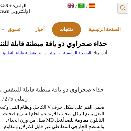
/
/
الإلكتروني:
ce.cn
الصفحة الرئيسية
منتجات
أخبار
تسويق
حذاء صحراوي ذو ياقة مبطنة قابلة للتنفس
أنت هنا:
الصفحة الرئيسية
»
منتجات
»
منطقة قابلة للتطبيق
حذاء صحراوي ذو ياقة مبطنة قابلة للتنفس ب
رملي 7275
يحمي الفم على شكل حرف V الكاحل ونظام الثني وك
النعل يمنع الركل.سحاب للارتداء والخلع السريع.فتحات
النايلون مقاومة للصدأ.نعل MD يقلل من وزن الحذاء،
والسطح الخارجي المطاطي غير قابل للانزلاق ومقاوم