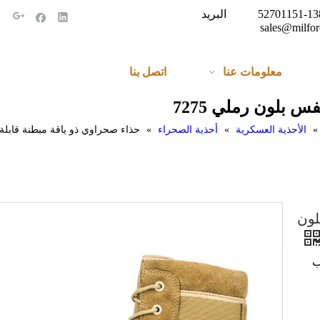
الهاتف: + 86-138-52701151 البريد
sales@milfor
معلومات عنا
اتصل بنا
 بلون رملي 7275
»
الأحذية العسكرية
»
أحذية الصحراء
»
حذاء صحراوي ذو ياقة مبطنة قابلة لل
لون
عب