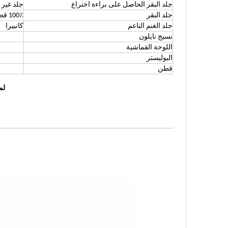
جلد البقر الحاصل على براءة اختراع
جلد غير
جلد البقر
100٪ قطن
جلد الغنم الناعم
كانبيرا
نسيج نايلون
اللوحة القماشية
البوليستر
قطن
لم