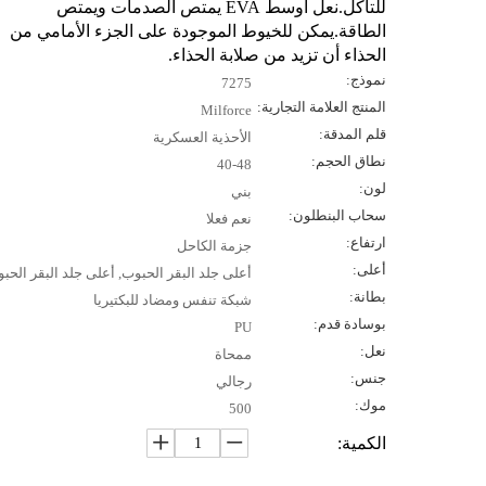
للتآكل.نعل أوسط EVA يمتص الصدمات ويمتص
الطاقة.يمكن للخيوط الموجودة على الجزء الأمامي من
الحذاء أن تزيد من صلابة الحذاء.
نموذج:
7275
المنتج العلامة التجارية:
Milforce
قلم المدقة:
الأحذية العسكرية
نطاق الحجم:
40-48
لون:
بني
سحاب البنطلون:
نعم فعلا
ارتفاع:
جزمة الكاحل
أعلى:
أعلى جلد البقر الحبوب, أعلى جلد البقر الحب
بطانة:
شبكة تنفس ومضاد للبكتيريا
بوسادة قدم:
PU
نعل:
ممحاة
جنس:
رجالي
موك:
500
الكمية: