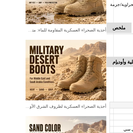
حراوية/جزمة
ملخص
أحذية الصحراء العسكرية المقاومة للماء: متى يحتاجها الجنود حقًا؟
ية وأوديإم
أحذية الصحراء العسكرية لظروف الشرق الأوسط والمملكة العربية السعودية
ي سي