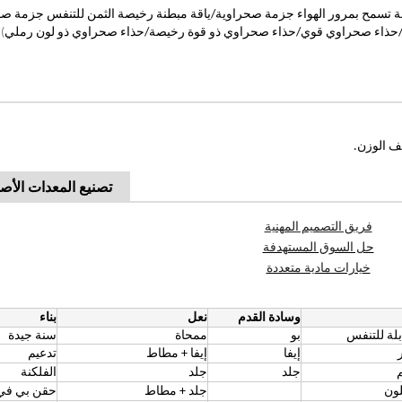
تسمح بمرور الهواء جزمة صحراوية/ياقة مبطنة رخيصة الثمن للتنفس جزمة ص
حذاء صحراوي قوي/حذاء صحراوي ذو قوة رخيصة/حذاء صحراوي ذو لون رملي
)
تصنيع المعدات الأصل
فريق التصميم المهنية
حل السوق المستهدفة
خيارات مادية متعددة
وسادة القدم
نعل
بناء
لة للتنفس
بو
ممحاة
سنة جيدة
ر
إيفا
إيفا + مطاط
تدعيم
م
جلد
جلد
الفلكنة
لون
جلد + مطاط
حقن بي ف