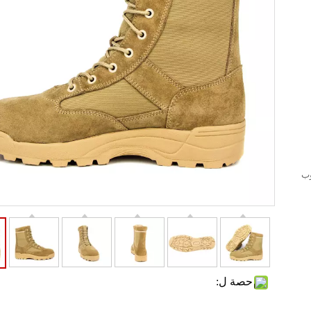
وب
حصة ل: