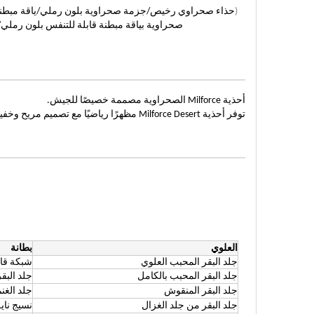
(
حذاء صحراوي رخيص/جزمة صحراوية بلون رملي/ياقة مبطنة 
صحراوية بياقة مبطنة قابلة للتنفس بلون رملي
/
أحذية Milforce الصحراوية مصممة خصيصًا للجيش.
توفر أحذية Milforce Desert مظهرًا رياضيًا مع تصميم مريح وخفيف الوزن.
العلوي
بطانة
جلد البقر المحبب العلوي
شبكة قاب
جلد البقر المحبب بالكامل
جلد البق
جلد البقر المنقوش
جلد الغن
جلد البقر من جلد الغزال
نسيج ناي