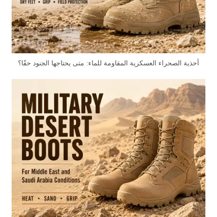
أحذية الصحراء العسكرية المقاومة للماء: متى يحتاجها الجنود حقًا؟