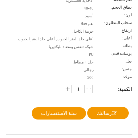
الأحذية العسكرية
نطاق الحجم:
40-48
لون:
أسود
سحاب البنطلون:
نعم فعلا
ارتفاع:
جزمة الكاحل
أعلى:
أعلى جلد البقر الحبوب, أعلى جلد البقر الحبوب
بطانة:
شبكة تنفس ومضاد للبكتيريا
بوسادة قدم:
PU
نعل:
جلد + مطاط
جنس:
رجالي
موك:
500
الكمية:
رسالتك
سلة الاستفسارات