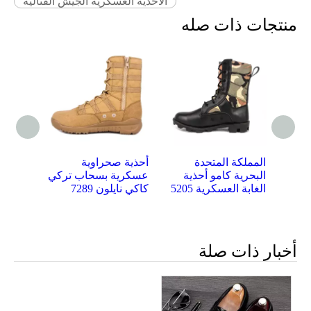
الأحذية العسكرية الجيش القتالية
منتجات ذات صله
ي
أحذية عسكرية معزولة
المملكة المتحدة
أحذية ص
لأحذية
من جلد الغاب الماليزي
البحرية كامو أحذية
عسكرية
62103
الغابة العسكرية 5205
كاكي نايل
أخبار ذات صلة