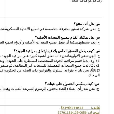
رضاكم هو هدف عملنا!
س: هل أنت منتج؟
ج: نحن شركة تصنيع محترفة متخصصة في تصنيع الأحذية العسكرية.نحن تو
س: هل يمكنك القيام بتصنيع المعدات الأصلية؟
ج: نعم نستطيع.يمكننا أن نفعل تصنيع المعدات الأصلية وأوديإم لجميع العملاء مع الأعمال 
س: كيف يفعل المصنع الخاص بك فيما يتعلق بمراقبة الجودة؟
ج: الجودة هي الأولوية!نحن دائما نعلق أهمية كبيرة على مراقبة الجودة من
1) أولا، لدينا قسم مراقبة الجودة المتخصصة للسيطرة على الجودة، ونحن نقبل أيضا الحكومة الرسمية الثالثة التي تقوم بفحص الشحنات قبل تسليمها.
2) ثانيًا، لدينا جميع السجلات التفصيلية للمنتجات غير المطابقة، ثم سنقوم بإعدادها ملخص وفقا لهذه السجلات، وتجنب حدوث ذلك مرة أخرى.
3) ثالثًا، نحن نلتزم بقواعد السلوك والقوانين ذات الصلة من الحكومة
إلى ذلك.
س: كيف يمكنني الحصول على عينات؟
ج: نحن نقدر أن العملاء الجدد يدفعون الرسوم السريعة للعينات وهذه 
هاتف: 0514-85596421
متحرك: 0086-138-52701151