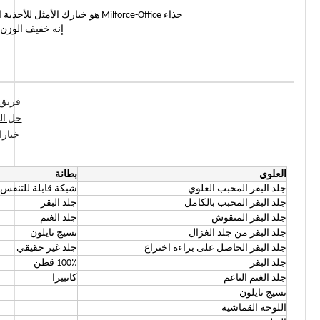
حذاء Milforce-Office هو خيارك الأمثل للأحذية الرسمية والرسمية لأي عسكري أو قانون أو إطفاء أو أمن.
إنه خفيف الوزن 
فريق 
حل ال
خيارا
العلوي
بطانة
جلد البقر المحبب العلوي
شبكة قابلة للتنفس
جلد البقر المحبب بالكامل
جلد البقر
جلد البقر المنقوش
جلد الغنم
جلد البقر من جلد الغزال
نسيج نايلون
جلد البقر الحاصل على براءة اختراع
جلد غير حقيقي
جلد البقر
100٪ قطن
جلد الغنم الناعم
كانبيرا
نسيج نايلون
اللوحة القماشية