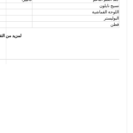
نسيج نايلون
اللوحة القماشية
البوليستر
قطن
لمزيد من التف