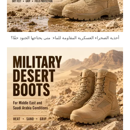
أحذية الصحراء العسكرية المقاومة للماء: متى يحتاجها الجنود حقًا؟