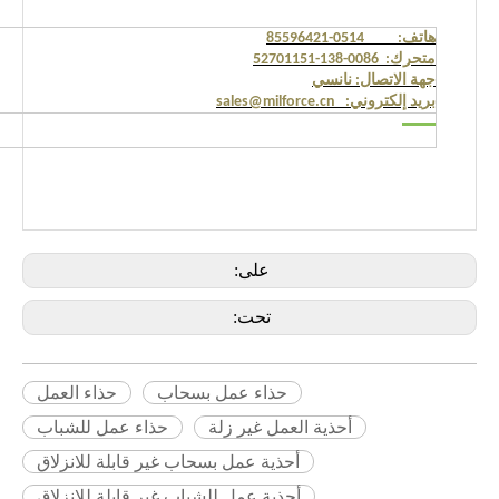
هاتف: 0514-85596421
متحرك: 0086-138-52701151
جهة الاتصال: نانسي
بريد إلكتروني: sales@milforce.cn
على:
تحت:
حذاء عمل بسحاب
حذاء العمل
أحذية العمل غير زلة
حذاء عمل للشباب
أحذية عمل بسحاب غير قابلة للانزلاق
أحذية عمل للشباب غير قابلة للانزلاق