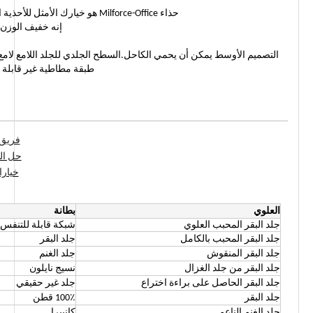
حذاء Milforce-Office هو خيارك الأمثل للأحذية الرسمية والرسمية لأي عسكري أو قانون أو إطفاء أو أمن.
إنه خفيف الوزن 
التصميم الأوسط يمكن أن يحمي الكاحل.السطح الجلدي للجلد اللامع لامع و
طبقة مطاطية غير قابلة لل
فريق 
حل ال
خيارا
العلوي
بطانة
جلد البقر المحبب العلوي
شبكة قابلة للتنفس
جلد البقر المحبب بالكامل
جلد البقر
جلد البقر المنقوش
جلد الغنم
جلد البقر من جلد الغزال
نسيج نايلون
جلد البقر الحاصل على براءة اختراع
جلد غير حقيقي
جلد البقر
100٪ قطن
جلد الغنم الناعم
كانبيرا