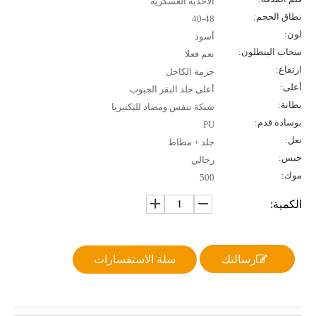
الأحذية العسكرية
نطاق الحجم:
40-48
لون:
أسود
سحاب البنطلون:
نعم فعلا
ارتفاع:
جزمة الكاحل
أعلى:
أعلى جلد البقر الحبوب
بطانة:
شبكة تنفس ومضاد للبكتيريا
بوسادة قدم:
PU
نعل:
جلد + مطاط
جنس:
رجالي
موك:
500
الكمية:
رسالتك
سلة الاستفسارات