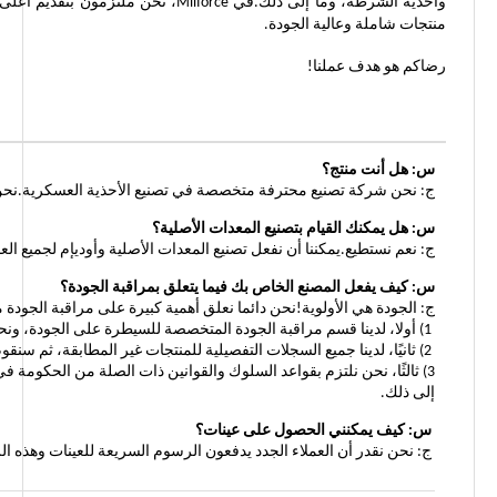
وأحذية الشرطة، وما إلى ذلك.في force
منتجات شاملة وعالية الجودة.
رضاكم هو هدف عملنا!
س: هل أنت منتج؟
ج: نحن شركة تصنيع محترفة متخصصة في تصنيع الأحذية العسكرية.نحن تو
س: هل يمكنك القيام بتصنيع المعدات الأصلية؟
ج: نعم نستطيع.يمكننا أن نفعل تصنيع المعدات الأصلية وأوديإم لجميع العملاء مع الأعمال 
س: كيف يفعل المصنع الخاص بك فيما يتعلق بمراقبة الجودة؟
ج: الجودة هي الأولوية!نحن دائما نعلق أهمية كبيرة على مراقبة الجودة من
1) أولا، لدينا قسم مراقبة الجودة المتخصصة للسيطرة على الجودة، ونحن نقبل أيضا الحكومة الرسمية الثالثة التي تقوم بفحص الشحنات قبل تسليمها.
2) ثانيًا، لدينا جميع السجلات التفصيلية للمنتجات غير المطابقة، ثم سنقوم بإعدادها ملخص وفقا لهذه السجلات، وتجنب حدوث ذلك مرة أخرى.
3) ثالثًا، نحن نلتزم بقواعد السلوك والقوانين ذات الصلة من الحكومة
إلى ذلك.
س: كيف يمكنني الحصول على عينات؟
ج: نحن نقدر أن العملاء الجدد يدفعون الرسوم السريعة للعينات وهذه 