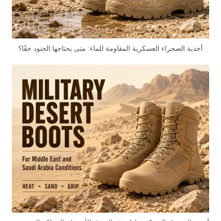
أحذية الصحراء العسكرية المقاومة للماء: متى يحتاجها الجنود حقًا؟