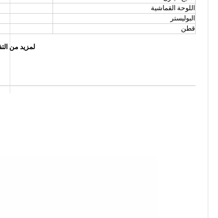
اللوحة القماشية
البوليستر
قطن
لمزيد من التف