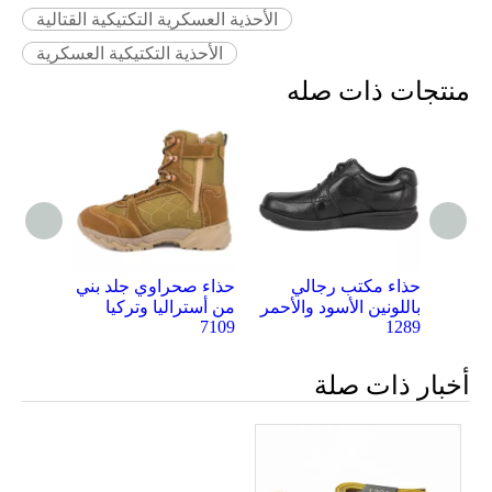
الأحذية العسكرية التكتيكية القتالية
الأحذية التكتيكية العسكرية
منتجات ذات صله
ملة BOA
حذاء مكتب رجالي بني
حذاء مكتب رجالي
حذاء ص
يش
أحمر بسعر الجملة من
باللونين الأسود والأحمر
من أستر
7109
1289
المصنع 1270
أخبار ذات صلة