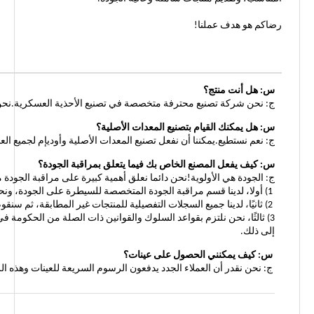
رضاكم هو هدف عملنا!
س: هل أنت منتج؟
ج: نحن شركة تصنيع محترفة متخصصة في تصنيع الأحذية العسكرية.نحن تو
س: هل يمكنك القيام بتصنيع المعدات الأصلية؟
ج: نعم نستطيع.يمكننا أن نفعل تصنيع المعدات الأصلية وأوديإم لجميع العملاء مع الأعمال 
س: كيف يفعل المصنع الخاص بك فيما يتعلق بمراقبة الجودة؟
ج: الجودة هي الأولوية!نحن دائما نعلق أهمية كبيرة على مراقبة الجودة من
1) أولا، لدينا قسم مراقبة الجودة المتخصصة للسيطرة على الجودة، ونحن نقبل أيضا الحكومة الرسمية الثالثة التي تقوم بفحص الشحنات قبل تسليمها.
2) ثانيًا، لدينا جميع السجلات التفصيلية للمنتجات غير المطابقة، ثم سنقوم بإعدادها ملخص وفقا لهذه السجلات، وتجنب حدوث ذلك مرة أخرى.
3) ثالثًا، نحن نلتزم بقواعد السلوك والقوانين ذات الصلة من الحكومة
إلى ذلك.
س: كيف يمكنني الحصول على عينات؟
ج: نحن نقدر أن العملاء الجدد يدفعون الرسوم السريعة للعينات وهذه 