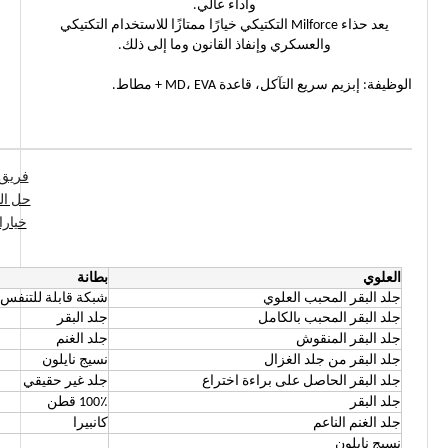
وأداء عالي.
يعد حذاء Milforce التكتيكي خيارًا ممتازًا للاستخدام التكتيكي
والعسكري وإنفاذ القانون وما إلى ذلك.
الوظيفة: إبزيم سريع التآكل، قاعدة MD، EVA + مطاط.
فريق 
حل ال
خيارا
العلوي
بطانة
جلد البقر المحبب العلوي
شبكة قابلة للتنفس
جلد البقر المحبب بالكامل
جلد البقر
جلد البقر المنقوش
جلد الغنم
جلد البقر من جلد الغزال
نسيج نايلون
جلد البقر الحاصل على براءة اختراع
جلد غير حقيقي
جلد البقر
100٪ قطن
جلد الغنم الناعم
كانبيرا
نسيج نايلون