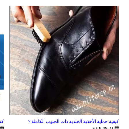
كيفية حماية الأحذية الجلدية ذات الحبوب الكاملة？
كشك Milfroce رقم:
2018-09-21