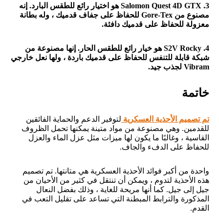
3. Salomon Quest 4D GTX هو اختيار رائع للطقس البارد. إنه
مصنوع من Gore-Tex للحفاظ على جفاف قدميك ، وله بطانة
معزولة للحفاظ على قدميك دافئة.
4. S2V Rocky هو خيار رائع للطقس الحار. إنها مصنوعة من
شبكة قابلة للتنفس للحفاظ على قدميك باردة ، ولها نعل خارجي
Vibram لجذب جيد.
خاتمة
تم تصميم الأحذية العسكرية
لتوفير الدعم والحماية الفائقين
للقدمين. وهي مصنوعة من مواد متينة يمكنها تحمل الظروف
القاسية ، وغالبًا ما يكون لها ميزات مثل عزل الماء والعزل
للحفاظ على الدفء والجاف.
واحدة من أكبر فوائد الأحذية العسكرية هي متانتها. تم تصميم
هذه الأحذية لتدوم ، ويمكن أن تنتقل في كثير من الأحيان من
جيل إلى جيل. كما أنها مريحة للغاية ، وذلك بفضل النعال
المذكورة والترابط المبطنة التي تساعد على تقليل التعب في
القدم.