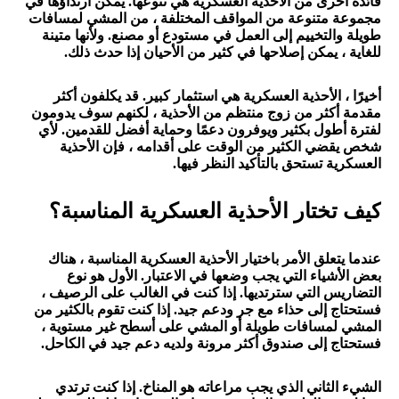
فائدة أخرى من الأحذية العسكرية هي تنوعها. يمكن ارتداؤها في
مجموعة متنوعة من المواقف المختلفة ، من المشي لمسافات
طويلة والتخييم إلى العمل في مستودع أو مصنع. ولأنها متينة
للغاية ، يمكن إصلاحها في كثير من الأحيان إذا حدث ذلك.
أخيرًا ، الأحذية العسكرية هي استثمار كبير. قد يكلفون أكثر
مقدمة أكثر من زوج منتظم من الأحذية ، لكنهم سوف يدومون
لفترة أطول بكثير ويوفرون دعمًا وحماية أفضل للقدمين. لأي
شخص يقضي الكثير من الوقت على أقدامه ، فإن الأحذية
العسكرية تستحق بالتأكيد النظر فيها.
كيف تختار الأحذية العسكرية المناسبة؟
عندما يتعلق الأمر باختيار الأحذية العسكرية المناسبة ، هناك
بعض الأشياء التي يجب وضعها في الاعتبار. الأول هو نوع
التضاريس التي سترتديها. إذا كنت في الغالب على الرصيف ،
فستحتاج إلى حذاء مع جر ودعم جيد. إذا كنت تقوم بالكثير من
المشي لمسافات طويلة أو المشي على أسطح غير مستوية ،
فستحتاج إلى صندوق أكثر مرونة ولديه دعم جيد في الكاحل.
الشيء الثاني الذي يجب مراعاته هو المناخ. إذا كنت ترتدي