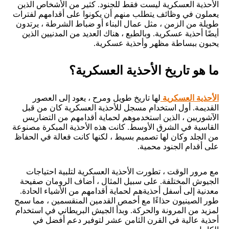
الأحذية العسكرية ليست فقط للجنود. كثير من الأشخاص الذين
يعملون في وظائف يتطلب منهم أن يكونوا على أقدامهم لفترات
طويلة من الزمن ، مثل عمال البناء أو ضباط الشرطة ، يرتدون
أيضًا أحذية عسكرية. وبالطبع ، هناك العديد من المدنيين الذين
يحبون ببساطة مظهر وأحذية عسكرية.
ما هو تاريخ الأحذية العسكرية؟
الأحذية العسكرية
لها تاريخ طويل ومرح ، يعود إلى العصور
القديمة. أول استخدام مسجل للأحذية العسكرية كان من قبل
الآشوريين ، الذين استخدموهم لحماية أقدامهم من التضاريس
القاسية في الشرق الأوسط. كانت هذه الأحذية المبكرة مصنوعة
من الجلد وكان لها تصميم بسيط ، لكنها كانت فعالة في الحفاظ
على أقدام الجنود محمية.
مع مرور الوقت ، تطورت الأحذية العسكرية لتلبية احتياجات
الجيوش المختلفة. على سبيل المثال ، أضاف الرومان صفيحة
معدنية إلى أسفل أحذيةهم لحماية أقدامهم من الأشياء الحادة.
طور الصينيون حذاءًا مع أخمص القدمين المنقسمين ، مما سمح
لمزيد من المرونة والحركة. وبدأ الجيش البريطاني في استخدام
أحذية عالية في القرن الثامن عشر لتوفير دعم أفضل في