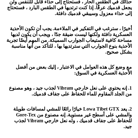
حذائك في الطقس الحار ، فستحتاج إلى حذاء قابل للتنفس ولن
يجعل قدميك عرقًا. إذا كنت ترتديها في الطقس البارد ، فستحتاج
إلى حذاء معزول وسيبقي قدميك دافئة.
أخيرًا ، سترغب في التفكير في الملاءمة. يجب أن تكون الأحذية
العسكرية دافئة ولكنها ليست ضيقة جدًا ، ويجب أن يكون لديها
مساحة كافية لاستيعاب الجوارب السميكة. من المهم أيضًا تجربة
الأحذية بنوع الجوارب التي سترتديها بها ، للتأكد من أنها مناسبة
بشكل صحيح.
مع وضع كل هذه العوامل في الاعتبار ، إليك بعض من أفضل
الأحذية العسكرية في السوق:
1. إنه يحتوي على نعل خارجي Vibram لجذب جيد ، وهو مصنوع
من الجلد المقاوم للماء للحفاظ على جفاف قدميك.
2. يعد Lowa Tibet GTX خيارًا رائعًا للمشي لمسافات طويلة
والمشي على أسطح غير مستوية. إنه مصنوع من Gore-Tex
للحفاظ على جفاف قدميك ، وله نعل خارجي Vibram لجذب
جيد.