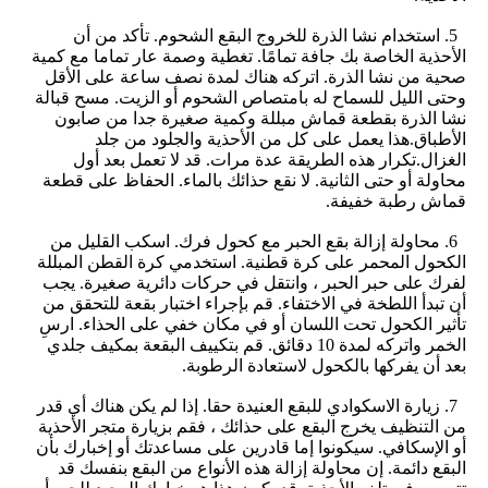
5. استخدام نشا الذرة للخروج البقع الشحوم. تأكد من أن
الأحذية الخاصة بك جافة تمامًا. تغطية وصمة عار تماما مع كمية
صحية من نشا الذرة. اتركه هناك لمدة نصف ساعة على الأقل
وحتى الليل للسماح له بامتصاص الشحوم أو الزيت. مسح قبالة
نشا الذرة بقطعة قماش مبللة وكمية صغيرة جدا من صابون
الأطباق.هذا يعمل على كل من الأحذية والجلود من جلد
الغزال.تكرار هذه الطريقة عدة مرات. قد لا تعمل بعد أول
محاولة أو حتى الثانية. لا نقع حذائك بالماء. الحفاظ على قطعة
قماش رطبة خفيفة.
6. محاولة إزالة بقع الحبر مع كحول فرك. اسكب القليل من
الكحول المحمر على كرة قطنية. استخدمي كرة القطن المبللة
لفرك على حبر الحبر ، وانتقل في حركات دائرية صغيرة. يجب
أن تبدأ اللطخة في الاختفاء. قم بإجراء اختبار بقعة للتحقق من
تأثير الكحول تحت اللسان أو في مكان خفي على الحذاء. ارسِ
الخمر واتركه لمدة 10 دقائق. قم بتكييف البقعة بمكيف جلدي
بعد أن يفركها بالكحول لاستعادة الرطوبة.
7. زيارة الاسكوادي للبقع العنيدة حقا. إذا لم يكن هناك أي قدر
من التنظيف يخرج البقع على حذائك ، فقم بزيارة متجر الأحذية
أو الإسكافي. سيكونوا إما قادرين على مساعدتك أو إخبارك بأن
البقع دائمة. إن محاولة إزالة هذه الأنواع من البقع بنفسك قد