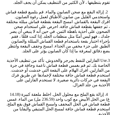
تقوم بتنظيفها ، لأن الكثير من التنظيف يمكن أن يجف الجلد.
2. إزالة البقع مع صحن الصابون والماء. قم بتلميع قطعة قماش
واستخدمي القليل من صابون الأطباق لعمل رغوة الصابون.
افرك البقعة بالقماش. امسح البقعة بقطعة قماش مبللة مختلفة
، ثم جففها بقطعة قماش جافة. احرص على استخدام صحن
الصحون على أحذية باهظة الثمن. في حين أنه لا ينبغي أن يضر
جلدك ، فهو ليس آمنًا مثل منظفات الجلد. إذا كنت قلقًا ، فقم
بإجراء اختبار بقعة باستخدام قطعة القماش المبللة والصابون
الطبق على جزء مخفي من الحذاء. امسح وجفف البقعة وانتظر
بضع دقائق لمعرفة ما إذا كان الصابون يؤثر على الجلد.
3.Use الفازلين للنفط يجرجر والخدوش. تأكد من تنظيف الأحذية
الخاصة بك. ثم قم بغمس قطعة قماش ناعمة وجافة في جرة
من الفازلين. افرك الهلام على البقعة التي خدشت أو خدشت.
استخدم قطعة قماش جافة مختلفة لإخمادها عن طريق فرك
البقعة في حركات دائرية صغيرة. لا تستخدم الفازلين على
الأحذية من جلد الغزال.
4. إزالة بقع الملح مع محلول الخل. اخلط ملعقة كبيرة (14.18
غ) من الخل الأبيض مع كوب واحد (236.59 مل) من الماء. غمس
قطعة قماش في الخل المخفف وامسح القماش فوق بقع الملح.
اﺳﺘﺨﺪم ﻗﻄﻌﺔ ﻗﻤﺎش ﺟﺎﻓﺔ ﻟﻤﺴﺢ اﻟﺤﻞ اﻟﻤﺘﺒﻘﻲ واﻟﺒﻘﺎﻳﺎ ﻣﻦ
اﻷﺣﺬﻳﺔ.