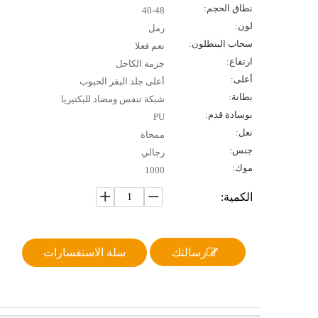
نطاق الحجم:
40-48
لون:
رمل
سحاب البنطلون:
نعم فعلا
ارتفاع:
جزمة الكاحل
أعلى:
أعلى جلد البقر الحبوب
بطانة:
شبكة تنفس ومضاد للبكتيريا
بوسادة قدم:
PU
نعل:
ممحاة
جنس:
رجالي
موك:
1000
الكمية:
رسالتك
سلة الاستفسارات