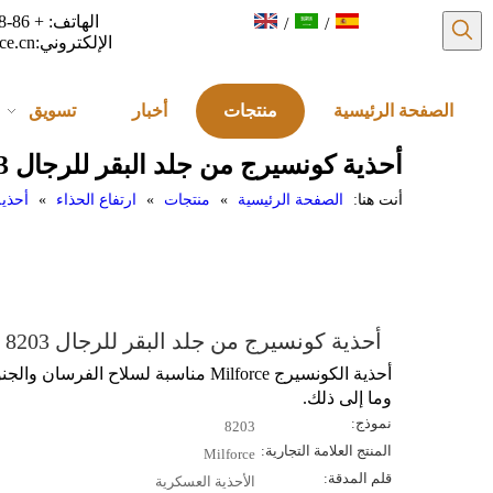
/
/
الإلكتروني:
ce.cn
الصفحة الرئيسية
منتجات
أخبار
تسويق
أحذية كونسيرج من جلد البقر للرجال 8203
أنت هنا:
الصفحة الرئيسية
»
منتجات
»
ارتفاع الحذاء
»
أحذية
أحذية كونسيرج من جلد البقر للرجال 8203
أحذية الكونسيرج Milforce مناسبة لسلاح الفرسان والج
وما إلى ذلك.
نموذج:
8203
المنتج العلامة التجارية:
Milforce
قلم المدقة:
الأحذية العسكرية