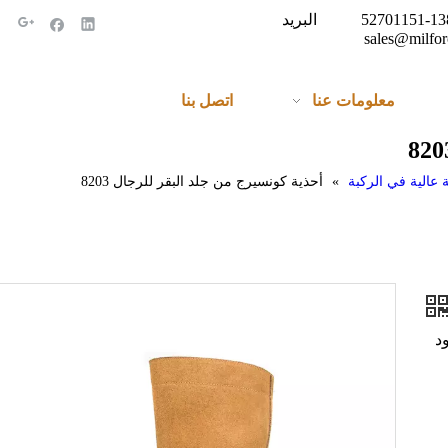
الهاتف: + 86-138-52701151 البريد
sales@milfor
معلومات عنا
اتصل بنا
 عالية في الركبة
»
أحذية كونسيرج من جلد البقر للرجال 8203
نود