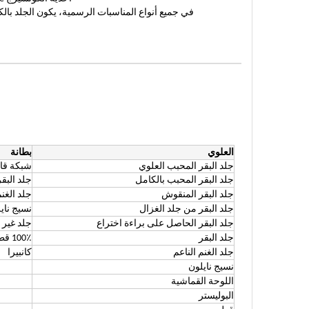
في جميع أنواع المناسبات الرسمية، يكون الجلد بالك
العلوي
بطانة
جلد البقر المحبب العلوي
شبكة قاب
جلد البقر المحبب بالكامل
جلد البق
جلد البقر المنقوش
جلد الغن
جلد البقر من جلد الغزال
نسيج ناي
جلد البقر الحاصل على براءة اختراع
جلد غير
جلد البقر
100٪ قطن
جلد الغنم الناعم
كانبيرا
نسيج نايلون
اللوحة القماشية
البوليستر