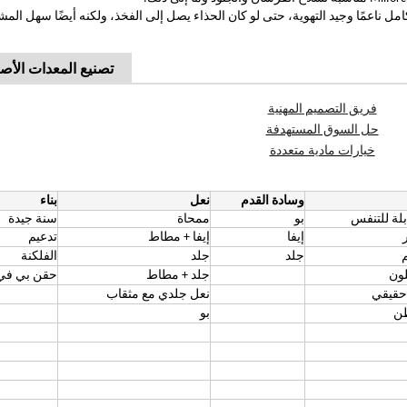
امل ناعمًا وجيد التهوية، حتى لو كان الحذاء يصل إلى الفخذ، ولكنه أيضًا سهل الم
تصنيع المعدات الأصل
فريق التصميم المهنية
حل السوق المستهدفة
خيارات مادية متعددة
وسادة القدم
نعل
بناء
لة للتنفس
بو
ممحاة
سنة جيدة
ر
إيفا
إيفا + مطاط
تدعيم
م
جلد
جلد
الفلكنة
لون
جلد + مطاط
حقن بي ف
 حقيقي
نعل جلدي مع مثقاب
بو