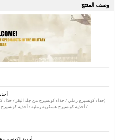
وصف المنتج
أحذية
(حذاء كونسيرج رملي / حذاء كونسيرج من جلد البقر / حذاء ك
/ أحذية كونسيرج عسكرية رملية / أحذية كونسيرج 
أحذية الكونسيرج Milforce مناسبة لسلاح الفرسان والجنود وما إلى ذلك.